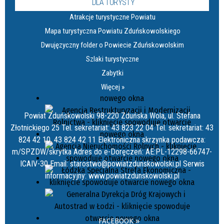
DLA TURYSTY
Atrakcje turystyczne Powiatu
Mapa turystyczna Powiatu Zduńskowolskiego
Dwujęzyczny folder o Powiecie Zduńskowolskim
Szlaki turystyczne
Zabytki
Więcej »
Powiat Zduńskowolski 98-220 Zduńska Wola, ul. Stefana
Złotnickiego 25 Tel. sekretariat: 43 823 22 04 Tel. sekretariat: 43
824 42 10, 43 824 42 11 Elektroniczna skrzynka podawcza:
m/SPZDW/skrytka Adres do e-Doręczeń: AE:PL-12298-66747-
ICAIV-30 Email: starostwo@powiatzdunskowolski.pl Serwis
informacyjny: www.powiatzdunskowolski.pl
FACEBOOK »