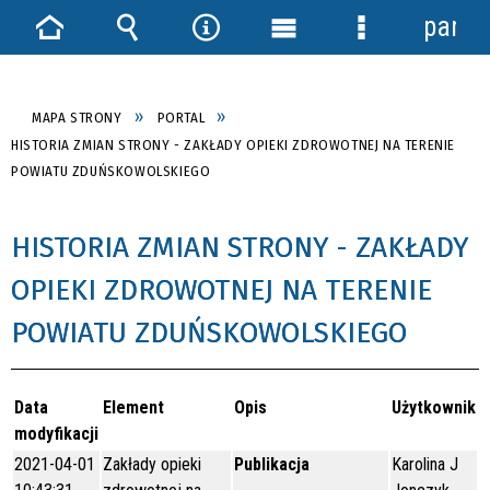
panel
Strona
Wyszukiwarka
Narzędzia
Menu
Menu
główna
główne
szczegółowe
MAPA STRONY
PORTAL
HISTORIA ZMIAN STRONY - ZAKŁADY OPIEKI ZDROWOTNEJ NA TERENIE
POWIATU ZDUŃSKOWOLSKIEGO
HISTORIA ZMIAN STRONY - ZAKŁADY
OPIEKI ZDROWOTNEJ NA TERENIE
POWIATU ZDUŃSKOWOLSKIEGO
Data
Element
Opis
Użytkownik
modyfikacji
2021-04-01
Zakłady opieki
Publikacja
Karolina J