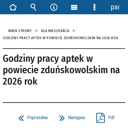
panel
Strona
Wyszukiwarka
Narzędzia
Menu
Menu
główna
główne
szczegółowe
MAPA STRONY
DLA MIESZKAŃCA
GODZINY PRACY APTEK W POWIECIE ZDUŃSKOWOLSKIM NA 2026 ROK
Godziny pracy aptek w
powiecie zduńskowolskim na
2026 rok
Poprzednia
Następna
Pdf