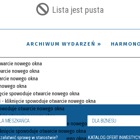
filtr
Lista jest pusta
ARCHIWUM WYDARZEŃ
HARMON
LA MIESZKAŃCA
DLA BIZNESU
 załatwić sprawę w starostwie?
KATALOG OFERT INWESTYC