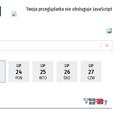
Twoja przeglądarka nie obsługuje JavaScript
LIP
LIP
LIP
LIP
24
25
26
27
PON
WTO
ŚRO
CZW
Filtry
Szukana fraza
Kategoria