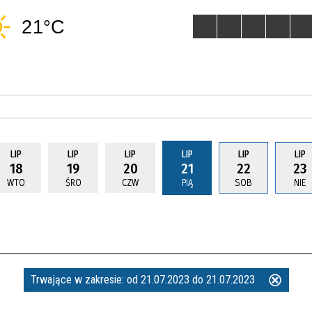
LIP
LIP
LIP
LIP
LIP
LIP
18
19
20
21
22
23
WTO
ŚRO
CZW
PIĄ
SOB
NIE
Trwające w zakresie:
od 21.07.2023 do 21.07.2023
Usuń
ten