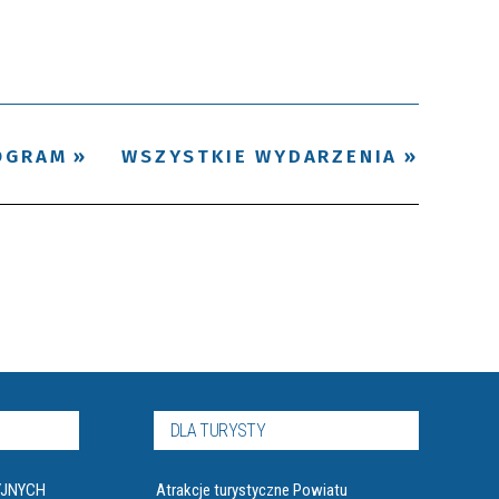
Trwające w
—
zakresie
OGRAM
WSZYSTKIE WYDARZENIA
Miejsce
Organizator
Promowane
DLA TURYSTY
YJNYCH
Atrakcje turystyczne Powiatu