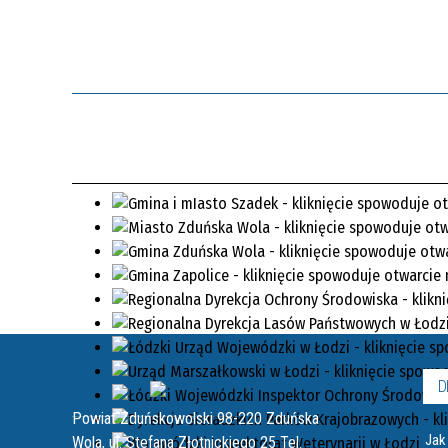
D
Powiat Zduńskowolski 98-220 Zduńska
Jak
Wola, ul. Stefana Złotnickiego 25 Tel.