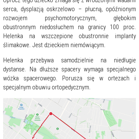
Oprócz tego dziecko zmaga się z wrodzonymi wadami
serca, dysplazją oskrzelowo – płucną, opóźnionym
rozwojem psychomotorycznym, głębokim
obustronnym niedosłuchem na granicy 100 proc.
Helenka na wszczepione obustronnie implanty
ślimakowe. Jest dzieckiem niemówiącym.
Helenka przebywa samodzielnie na niedługie
dystanse. Na dłuższe spacery wymaga specjalnego
wózka spacerowego. Porusza się w ortezach i
specjalnym obuwiu ortopedycznym.