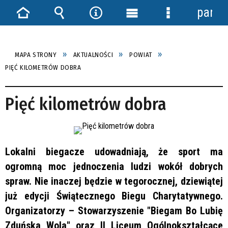
panel
Strona
Wyszukiwarka
Narzędzia
Menu
Menu
główna
główne
szczegółowe
MAPA STRONY
AKTUALNOŚCI
POWIAT
PIĘĆ KILOMETRÓW DOBRA
Pięć kilometrów dobra
Lokalni biegacze udowadniają, że sport ma
ogromną moc jednoczenia ludzi wokół dobrych
spraw. Nie inaczej będzie w tegorocznej, dziewiątej
już edycji Świątecznego Biegu Charytatywnego.
Organizatorzy – Stowarzyszenie "Biegam Bo Lubię
Zduńska Wola" oraz II Liceum Ogólnokształcące