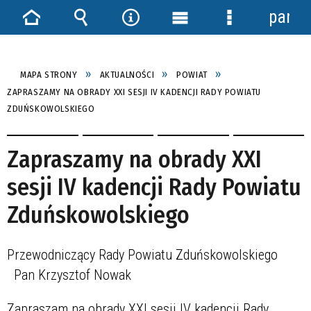
panel
Strona
Wyszukiwarka
Narzędzia
Menu
Menu
główna
główne
szczegółowe
MAPA STRONY
AKTUALNOŚCI
POWIAT
ZAPRASZAMY NA OBRADY XXI SESJI IV KADENCJI RADY POWIATU
ZDUŃSKOWOLSKIEGO
Zapraszamy na obrady XXI
sesji IV kadencji Rady Powiatu
Zduńskowolskiego
Przewodniczący Rady Powiatu Zduńskowolskiego
Pan Krzysztof Nowak
Zapraszam na obrady XXI sesji IV kadencji Rady