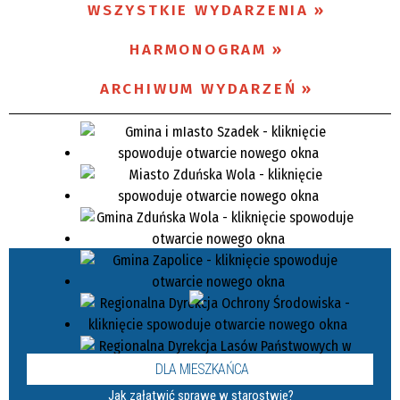
WSZYSTKIE WYDARZENIA
Miejsce
HARMONOGRAM
ARCHIWUM WYDARZEŃ
Organizator
Promowane
DLA MIESZKAŃCA
Jak załatwić sprawę w starostwie?