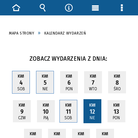
Strona
Wyszukiwarka
Narzędzia
Menu
Menu
główna
główne
szczeg
MAPA STRONY
KALENDARZ WYDARZEŃ
ZOBACZ WYDARZENIA Z DNIA:
KWI
KWI
KWI
KWI
KWI
4
5
6
7
8
SOB
NIE
PON
WTO
ŚRO
KWI
KWI
KWI
KWI
KWI
9
10
11
12
13
CZW
PIĄ
SOB
NIE
PON
KWI
KWI
KWI
KWI