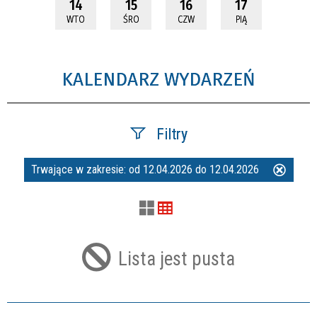
14
15
16
17
WTO
ŚRO
CZW
PIĄ
KALENDARZ WYDARZEŃ
Filtry
Trwające w zakresie:
od 12.04.2026 do 12.04.2026
Usuń
Szukana fraza
ten
filtr
Kategoria
Lista jest pusta
Trwające w zakresie
—