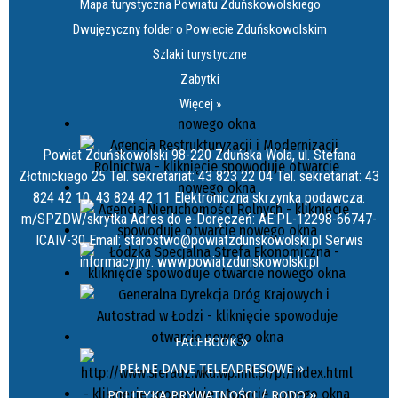
Mapa turystyczna Powiatu Zduńskowolskiego
Dwujęzyczny folder o Powiecie Zduńskowolskim
Szlaki turystyczne
Zabytki
Więcej »
Powiat Zduńskowolski 98-220 Zduńska Wola, ul. Stefana
Złotnickiego 25 Tel. sekretariat: 43 823 22 04 Tel. sekretariat: 43
824 42 10, 43 824 42 11 Elektroniczna skrzynka podawcza:
m/SPZDW/skrytka Adres do e-Doręczeń: AE:PL-12298-66747-
ICAIV-30 Email: starostwo@powiatzdunskowolski.pl Serwis
informacyjny: www.powiatzdunskowolski.pl
FACEBOOK »
PEŁNE DANE TELEADRESOWE »
POLITYKA PRYWATNOŚCI / RODO »