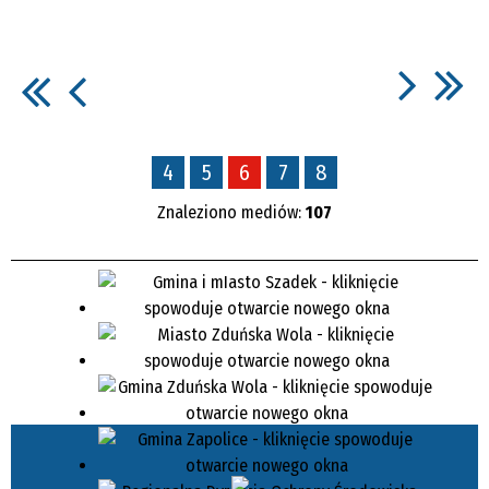
4
5
6
7
8
Znaleziono mediów:
107