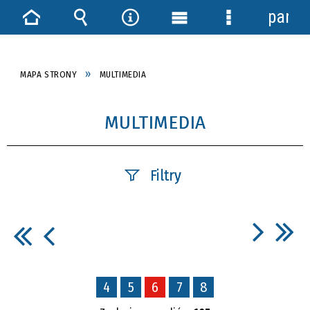
panel
Strona
Wyszukiwarka
Narzędzia
Menu
Menu
główna
główne
szczegółowe
MAPA STRONY
MULTIMEDIA
MULTIMEDIA
Filtry
Fraza
Kategoria
4
5
6
7
8