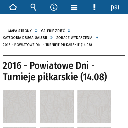
panel
Strona
Wyszukiwarka
Narzędzia
Menu
Menu
główna
główne
szczegółowe
MAPA STRONY
GALERIE ZDJĘĆ
KATEGORIA DRUGA GALERII
ZOBACZ WYDARZENIA
2016 - POWIATOWE DNI - TURNIEJE PIŁKARSKIE (14.08)
2016 - Powiatowe Dni -
Turnieje piłkarskie (14.08)